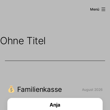
Zum
QMdesign
Inhalt
Menü
springen
Ohne Titel
Familienkasse
August 2026
Anja